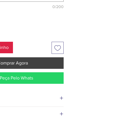
0/200
rinho
omprar Agora
Peça Pelo Whats
e entrega para a cidade de Campo
os dados e finalizado o pedido,
fornecemos um cartão personalizado
m 1h30min, dentro do horário de