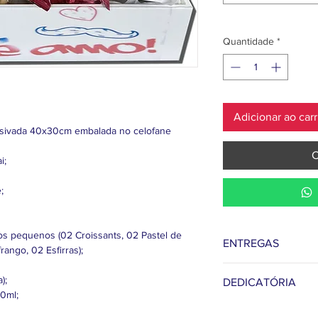
Quantidade
*
Adicionar ao car
sivada 40x30cm embalada no celofane
C
i;
;
os pequenos (02 Croissants, 02 Pastel de
ENTREGAS
rango, 02 Esfirras);
Não cobramos taxa d
);
DEDICATÓRIA
Grande/MS.
90ml;
Após complementados 
Para o Dia dos Pais 
entrega do produto e