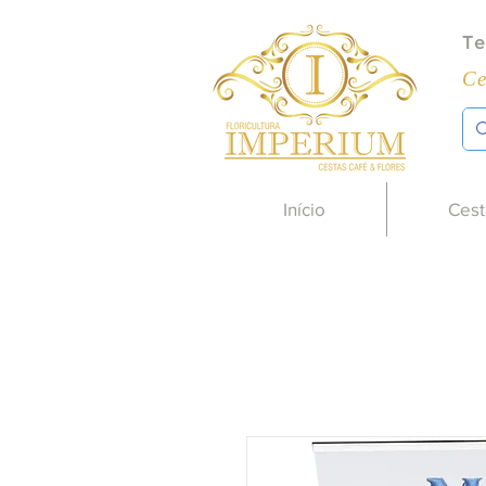
Te
Ce
Início
Cest