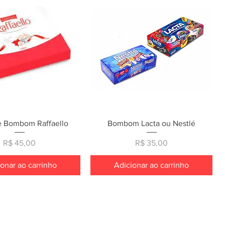
ualização rápida
Visualização rápida
e Bombom Raffaello
Bombom Lacta ou Nestlé
Preço
Preço
R$ 45,00
R$ 35,00
onar ao carrinho
Adicionar ao carrinho