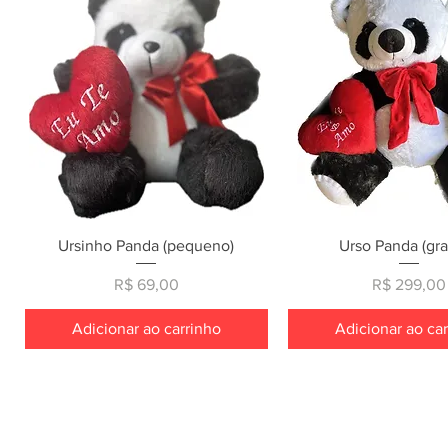
Visualização rápida
Visualização rá
Ursinho Panda (pequeno)
Urso Panda (gr
Preço
Preço
R$ 69,00
R$ 299,00
Adicionar ao carrinho
Adicionar ao ca