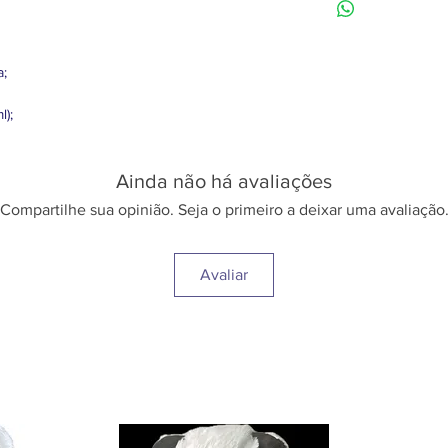
como cortesia com u
expediente da loja.
selecione a opção pa
Para entregas fora d
sem cartão.
redores, ou no polo In
a;
valores através do wh
3384-1212.
l);
Ainda não há avaliações
Compartilhe sua opinião. Seja o primeiro a deixar uma avaliação
Avaliar