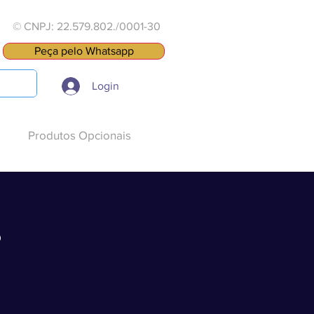
© CNPJ: 22.579.802./0001-30
Peça pelo Whatsapp
Login
Produtos Opcionais
s