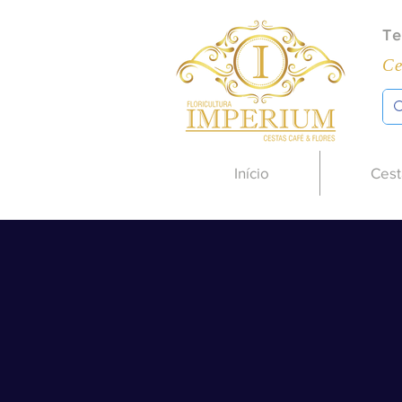
Te
Ce
Início
Cest