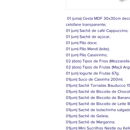
01 (uma) Cesta MDF 30x30cm decor
celofane transparente;
01 (um) Sachê de café Cappuccino;
01 (um) Sachê de açúcar;
01 (um) Pão doce;
01 (um) Pão Mandi (leite);
01 (um) Pão Caseirinho;
02 (dois) Tipos de Frios (Mozzarella
02 (dois) Tipos de Frutas (Maçã Arg
01 (um) Iogurte de Frutas 67g;
01(um) Suco de Caixinha 200ml;
01(um) Sachê Torradas Bauducco 15
01(um) Sachê de Biscoito de Chocol
01(um) Sachê de Biscoito de Banan
01(um) Sachê de Biscoito de Leite 
01(um) Sachê de bolachinha salgad
01(um) Sachê de Geleia;
01(um) Sachê de Margarina;
01(um) Mini Sucrilhos Nestle ou Kel