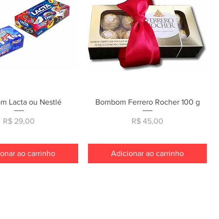
ualização rápida
Visualização rápida
 Lacta ou Nestlé
Bombom Ferrero Rocher 100 g
Preço
Preço
R$ 29,00
R$ 45,00
onar ao carrinho
Adicionar ao carrinho