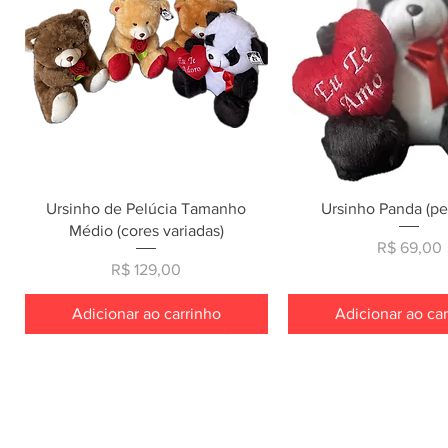
Visualização rápida
Visualização rá
Ursinho de Pelúcia Tamanho
Ursinho Panda (p
Médio (cores variadas)
Preço
R$ 69,00
Preço
R$ 129,00
Adicionar ao carrinho
Adicionar ao ca