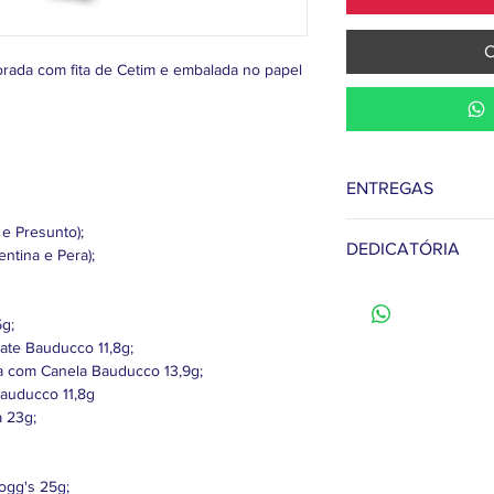
C
ada com fita de Cetim e embalada no papel
ENTREGAS
Não cobramos taxas d
 e Presunto);
DEDICATÓRIA
Campo Grande. Para e
entina e Pera);
chácaras aos redores, 
Ao finalizar seu ped
consulte valores atr
se de inserir no c
ou (67) 3384-1212.
g;
DEDICATÓRIA" sua fr
ate Bauducco 11,8g;
presente.
a com Canela Bauducco 13,9g;
Bauducco 11,8g
a 23g;
logg's 25g;