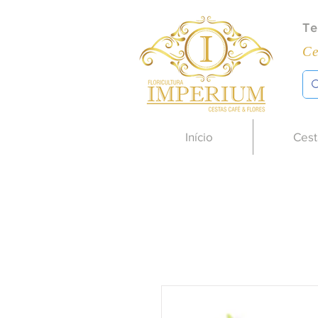
Te
Ce
Início
Cest