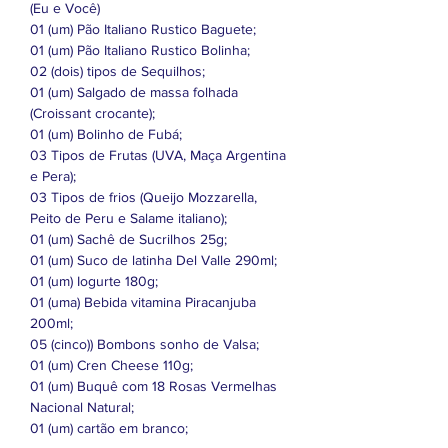
(Eu e Você)
01 (um) Pão Italiano Rustico Baguete;
01 (um) Pão Italiano Rustico Bolinha;
02 (dois) tipos de Sequilhos;
01 (um) Salgado de massa folhada
(Croissant crocante);
01 (um) Bolinho de Fubá;
03 Tipos de Frutas (UVA, Maça Argentina
e Pera);
03 Tipos de frios (Queijo Mozzarella,
Peito de Peru e Salame italiano);
01 (um) Sachê de Sucrilhos 25g;
01 (um) Suco de latinha Del Valle 290ml;
01 (um) Iogurte 180g;
01 (uma) Bebida vitamina Piracanjuba
200ml;
05 (cinco)) Bombons sonho de Valsa;
01 (um) Cren Cheese 110g;
01 (um) Buquê com 18 Rosas Vermelhas
Nacional Natural;
01 (um) cartão em branco;