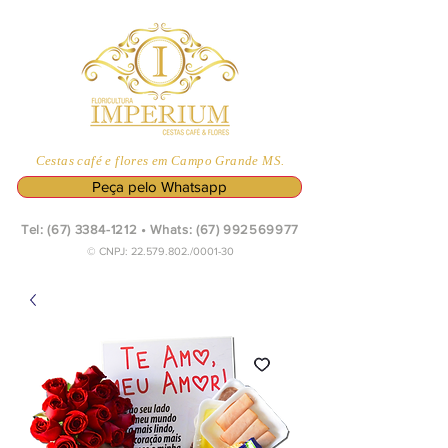
Cestas café e flores em Campo Grande MS.
Peça pelo Whatsapp
Tel:
(67) 3384-1212
• Whats:
(67) 992569977
© CNPJ:
22.579.802
./0001-30