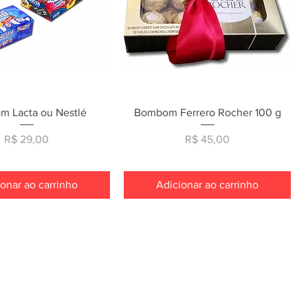
ualização rápida
Visualização rápida
 Lacta ou Nestlé
Bombom Ferrero Rocher 100 g
Preço
Preço
R$ 29,00
R$ 45,00
onar ao carrinho
Adicionar ao carrinho
oricultura Imperium >