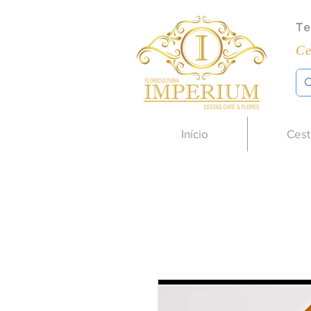
Te
Ce
Início
Cest