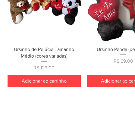
Visualização rápida
Visualização rá
Ursinho de Pelúcia Tamanho
Ursinho Panda (p
Médio (cores variadas)
Preço
R$ 69,00
Preço
R$ 129,00
Adicionar ao carrinho
Adicionar ao ca
Sobre >