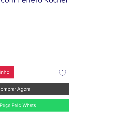
Preço
rinho
omprar Agora
Peça Pelo Whats