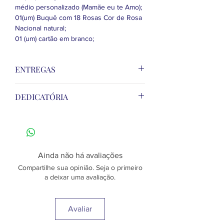
médio personalizado (Mamãe eu te Amo);
01(um) Buquê com 18 Rosas Cor de Rosa
Nacional natural;
01 (um) cartão em branco;
ENTREGAS
Não cobramos taxas de entrega dentro
DEDICATÓRIA
da cidade de Campo Grande. Para
entregas fora da cidade, BR, chácaras aos
Ao finalizar seu pedido no Carrinho de
redores, ou no polo Industrial e
Compras, lembre-se de inserir no campo
Indubrasil, consulte valores através do
marcado "MENSAGEM DEDICATÓRIA"
whatsapp (67) 99256-9977 ou (67) 3384-
sua frase para o cartão que acompanha o
1212.
Ainda não há avaliações
presente.
Compartilhe sua opinião. Seja o primeiro
a deixar uma avaliação.
Avaliar