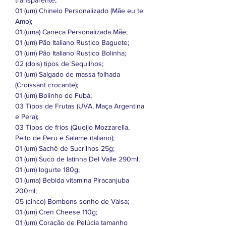
01 (um) Chinelo Personalizado (Mãe eu te
Amo);
01 (uma) Caneca Personalizada Mãe;
01 (um) Pão Italiano Rustico Baguete;
01 (um) Pão Italiano Rustico Bolinha;
02 (dois) tipos de Sequilhos;
01 (um) Salgado de massa folhada
(Croissant crocante);
01 (um) Bolinho de Fubá;
03 Tipos de Frutas (UVA, Maça Argentina
e Pera);
03 Tipos de frios (Queijo Mozzarella,
Peito de Peru e Salame italiano);
01 (um) Sachê de Sucrilhos 25g;
01 (um) Suco de latinha Del Valle 290ml;
01 (um) Iogurte 180g;
01 (uma) Bebida vitamina Piracanjuba
200ml;
05 (cinco) Bombons sonho de Valsa;
01 (um) Cren Cheese 110g;
01 (um) Coração de Pelúcia tamanho