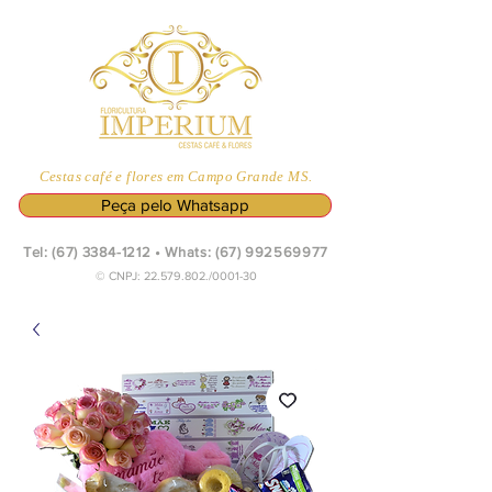
Cestas café e flores em Campo Grande MS.
Peça pelo Whatsapp
Tel:
(67) 3384-1212
• Whats:
(67) 992569977
© CNPJ:
22.579.802
./0001-30